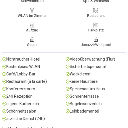
Schwimmbad
Spa & Wellness
WLAN im Zimmer
Restaurant
Aufzug
Parkplatz
Sauna
Jacuzzi/Whirlpool
Nichtraucher-Hotel
Videoüberwachung (Flur)
Kostenloses WLAN
Sicherheitspersonal
Café/Lobby-Bar
Weckdienst
Restaurant (à la carte)
keine Haustiere
Konferenzraum
Speisesaal im Haus
24h Rezeption
Sonnenterrasse
eigene Kurbereich
Bügeleisenverleih
Schönheitssalon
Leihbademantel
ärztliche Dienst (24h)