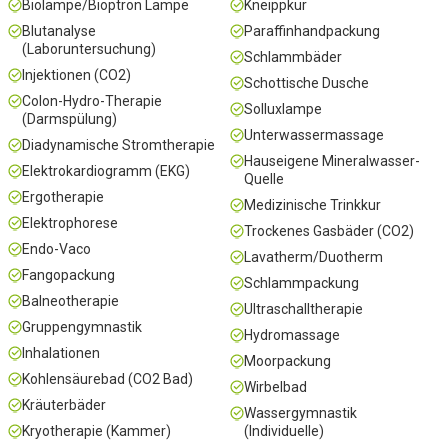
Biolampe/Bioptron Lampe
Kneippkur
Blutanalyse
Paraffinhandpackung
(Laboruntersuchung)
Schlammbäder
Injektionen (CO2)
Schottische Dusche
Colon-Hydro-Therapie
Solluxlampe
(Darmspülung)
Unterwassermassage
Diadynamische Stromtherapie
Hauseigene Mineralwasser-
Elektrokardiogramm (EKG)
Quelle
Ergotherapie
Medizinische Trinkkur
Elektrophorese
Trockenes Gasbäder (CO2)
Endo-Vaco
Lavatherm/Duotherm
Fangopackung
Schlammpackung
Balneotherapie
Ultraschalltherapie
Gruppengymnastik
Hydromassage
Inhalationen
Moorpackung
Kohlensäurebad (CO2 Bad)
Wirbelbad
Kräuterbäder
Wassergymnastik
Kryotherapie (Kammer)
(Individuelle)