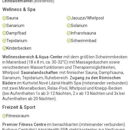
Leihbademantel
(kostenlos)
Wellness & Spa
Sauna
Jacuzzi/Whirlpool
Sanarium
Solarium
Dampfbad
Infrarotsauna
Tepidarium
Schwimmbad
Kinderbecken
Wellnessbereich & Aqua-Center
mit dem größten Schwimmbecken
in Marienbad (18 x 8 m, ca. 30-32°C) mit Massageduschen sowie
verschiedenen Wasserfunktionen und Therapiemöglichkeiten,
Whirlpool.
Saunalandschaften
: mit finnischer Sauna, Dampfsauna,
Sanarium, Tepidarium, Ruhebereich.
Zugang zu den Römischen
Bädern
im Kurhotel Nové Lázně Health Spa (miteinander verbunden)
mit zwei Mineralbecken, Relax-Pool, Whirlpool und Kneipp-Becken
(bei Aufenthalten 1x ab 3-12 Nächten, 2 x ab 13 Nächten und 3x bei
Aufenthalten ab 20 Nächten).
Freizeit & Sport
Fitnessraum
Premier Fitness Centre
im benachbarten (miteinander verbunden)
Kurhaus Centrální Lázně Health SPA steht kostenlos zur Verfügung.