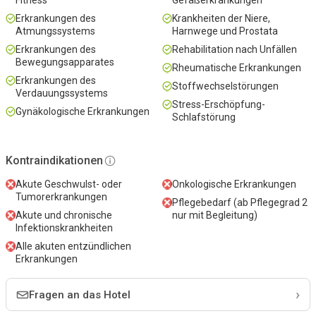
Fitness
Gefäßerkrankungen
Erkrankungen des
Krankheiten der Niere,
Atmungssystems
Harnwege und Prostata
Erkrankungen des
Rehabilitation nach Unfällen
Bewegungsapparates
Rheumatische Erkrankungen
Erkrankungen des
Stoffwechselstörungen
Verdauungssystems
Stress-Erschöpfung-
Gynäkologische Erkrankungen
Schlafstörung
Kontraindikationen
Akute Geschwulst- oder
Onkologische Erkrankungen
Tumorerkrankungen
Pflegebedarf (ab Pflegegrad 2
Akute und chronische
nur mit Begleitung)
Infektionskrankheiten
Alle akuten entzündlichen
Erkrankungen
›
Fragen an das Hotel