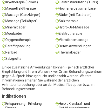
Kryotherapie (Lokale)
Elektrostimulation (TENS)
Magnetfeldtherapie
Hochenergetischer Laser
Massage (Ganzkörper)
Bäder (mit Zusätzen)
Massage (Teilkörper)
Salztherapie
Mineralbäder
Hydro-Jet-Massage
Moorbäder
Elektrotherapie
Oxygenotherapie
Vibrationsmassage
Paraffinpackung
Detox-Anwendungen
Perlbad
Thermalbäder
Salzgrotte
Einige zusätzliche Anwendungen können – je nach ärztlicher
Empfehlung und Ihrem Wunsch – vor Ort im Behandlungszentrum
gegen Aufpreis hinzugebucht und bezahlt werden. Weitere
Informationen erhalten Sie während der ärztlichen
Antrittsuntersuchung oder an der Medical-Rezeption bzw. im
Behandlungszentrum.
Indikationen
Entspannung - Erholung -
Herz-, Kreislauf- und