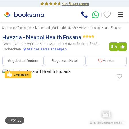
585 Bewertungen
Startseite
>
Tschechien
>
Marienbad (Mariánské Lázně)
>
Hvezda - Neapol Health Ensana
Hvezda - Neapol Health Ensana
Goethovo namesti 7, 353 01 Marienbad (Mariánské Lázně),
4.5
Tschechien
Auf der Karte anzeigen
Angebot anfordern
Frage zum Hotel
Merken
Empfohlen!
1
von
30
Alle
30
Fotos ansehen