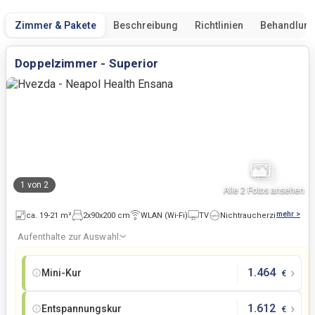
Zimmer & Pakete
Beschreibung
Richtlinien
Behandlun
Doppelzimmer - Superior
1
von
2
Alle
2
Fotos ansehen
mehr >
ca. 19-21 m²
2x90x200 cm
WLAN (Wi-Fi)
TV
Nichtraucherzimmer
Aufenthalte zur Auswahl:
›
›
1.464
Mini-Kur
€
›
1.612
Entspannungskur
€